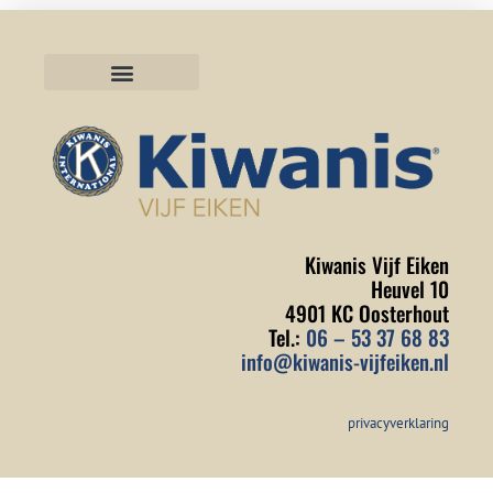
ONZE EVENEMENTEN
GOEDE DOELEN
Kiwanis Vijf Eiken
Heuvel 10
4901 KC Oosterhout
Tel.:
06 – 53 37 68 83
info@kiwanis-vijfeiken.nl
privacyverklaring