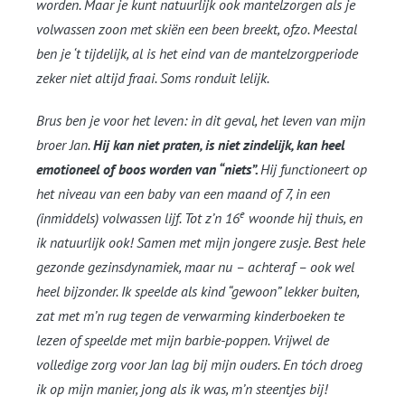
worden. Maar je kunt natuurlijk ook mantelzorgen als je
volwassen zoon met skiën een been breekt, ofzo. Meestal
ben je ‘t tijdelijk, al is het eind van de mantelzorgperiode
zeker niet altijd fraai. Soms ronduit lelijk.
Brus ben je voor het leven: in dit geval, het leven van mijn
broer Jan.
Hij kan niet praten, is niet zindelijk, kan heel
emotioneel of boos worden van “niets”.
Hij functioneert op
het niveau van een baby van een maand of 7, in een
e
(inmiddels) volwassen lijf. Tot z’n 16
woonde hij thuis, en
ik natuurlijk ook! Samen met mijn jongere zusje. Best hele
gezonde gezinsdynamiek, maar nu – achteraf – ook wel
heel bijzonder. Ik speelde als kind “gewoon” lekker buiten,
zat met m’n rug tegen de verwarming kinderboeken te
lezen of speelde met mijn barbie-poppen. Vrijwel de
volledige zorg voor Jan lag bij mijn ouders. En tóch droeg
ik op mijn manier, jong als ik was, m’n steentjes bij!