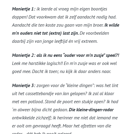
Maniertje 1:
ik leerde al vroeg mijn eigen boontjes
doppen! Dat voorkwam dat ik zelf aandacht nodig had.
Aandacht die ten koste zou gaan van mijn broer.
Ik wilde
m’n ouders niet tot (extra) last zijn.
De voorbeelden
daarbij zijn van jonge leeftijd én vrij extreem.
Maniertje 2:
als ik nu eens “ouder voor m’n zusje” speel?!
Leek me harstikke logisch!! En m’n zusje was er ook wel
goed mee. Dacht ik toen; nu kijk ik daar anders naar.
Maniertje 3:
zorgen voor de “kleine dingen”: was het lint
uit het cassettebandje van Jan gelopen? Ik zal al klaar
met een potlood. Stond de poort een stukje open? Ik had
‘m alweer bijna dicht gedaan.
Die kleine-dingen-radar
ontwikkelde zichzelf; ik herinner me niet dat iemand me
er ooit om gevraagd heeft. Maar het afzetten van die
radar… dát heb ik nooit geleerd.