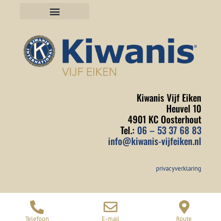
ONZE EVENEMENTEN
GOEDE DOELEN
Kiwanis Vijf Eiken
Heuvel 10
4901 KC Oosterhout
Tel.:
06 – 53 37 68 83
info@kiwanis-vijfeiken.nl
privacyverklaring
Telefoon
E-mail
Route